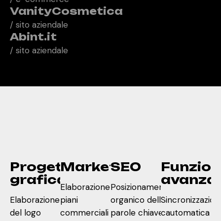
VanityCosmetica
/ sito aziendale
Abint.it
/ sito aziendale
Progettazione
Marketing
SEO
Funzion
grafica
avanza
Elaborazione
Posizionamento
Elaborazione
piani
organico delle
Sincronizzazion
del logo
commerciali e di
parole chiave.
cautomatica