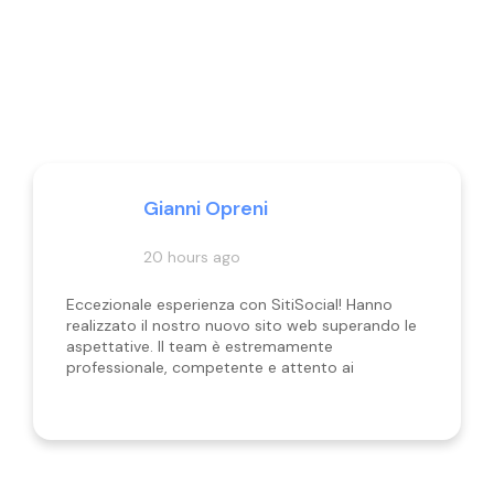
Gianni Opreni
20 hours ago
Eccezionale esperienza con SitiSocial! Hanno
realizzato il nostro nuovo sito web superando le
aspettative. Il team è estremamente
professionale, competente e attento ai
dettagli. Hanno capito perfettamente le nostre
esigenze, offrendo soluzioni personalizzate e
rispettando i tempi di consegna.
Consigliatissimi