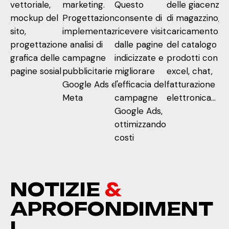
vettoriale,
marketing.
Questo
delle giacenze
mockup del
Progettazione,
consente di
di magazzino,
sito,
implementazione
ricevere visite
caricamento
progettazione
e analisi di
dalle pagine
del catalogo
grafica delle
campagne
indicizzate e di
prodotti con fil
pagine sosial
pubblicitarie
migliorare
excel, chat,
Google Ads e
l'efficacia delle
fatturazione
Meta
campagne
elettronica...
Google Ads,
ottimizzando i
costi
NOTIZIE
&
APROFONDIMENT
I