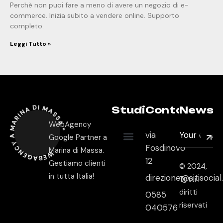
Perchè non puoi fare a meno di avere un negozio di e-
commerce. Inizia subito a vendere online. Supporto
completo.
Leggi Tutto »
WEBAGENCY A MARINA DI MASSA *
Studio
Contatti
Newsle
WebAgency
via
Google Partner a
Fosdinovo
Marina di Massa.
12
Gestiamo clienti
© 2024,
in tutta Italia!
direzione@sitisocia
Tutti i
diritti
0585
riservati
040576